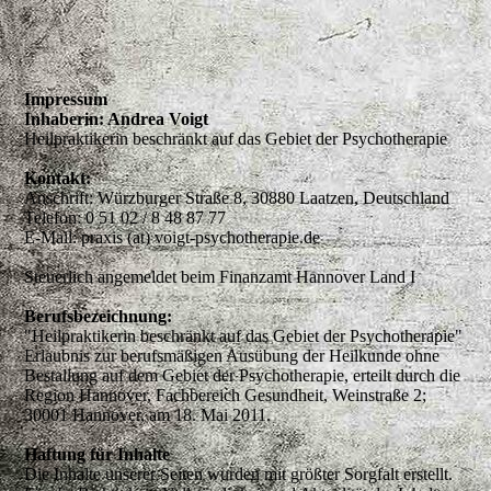
Impressum
Inhaberin: Andrea Voigt
Heilpraktikerin beschränkt auf das Gebiet der Psychotherapie
Kontakt:
Anschrift: Würzburger Straße 8, 30880 Laatzen, Deutschland
Telefon: 0 51 02 / 8 48 87 77
E-Mail: praxis (at) voigt-psychotherapie.de
Steuerlich angemeldet beim Finanzamt Hannover Land I
Berufsbezeichnung:
"Heilpraktikerin beschränkt auf das Gebiet der Psychotherapie"
Erlaubnis zur berufsmäßigen Ausübung der Heilkunde ohne
Bestallung auf dem Gebiet der Psychotherapie, erteilt durch die
Region Hannover, Fachbereich Gesundheit, Weinstraße 2;
30001 Hannover, am 18. Mai 2011.
Haftung für Inhalte
Die Inhalte unserer Seiten wurden mit größter Sorgfalt erstellt.