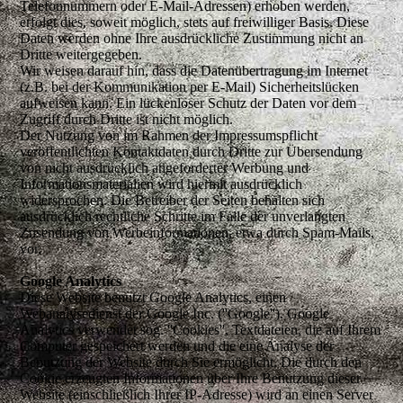
Telefonnummern oder E-Mail-Adressen) erhoben werden,
erfolgt dies, soweit möglich, stets auf freiwilliger Basis. Diese
Daten werden ohne Ihre ausdrückliche Zustimmung nicht an
Dritte weitergegeben.
Wir weisen darauf hin, dass die Datenübertragung im Internet
(z.B. bei der Kommunikation per E-Mail) Sicherheitslücken
aufweisen kann. Ein lückenloser Schutz der Daten vor dem
Zugriff durch Dritte ist nicht möglich.
Der Nutzung von im Rahmen der Impressumspflicht
veröffentlichten Kontaktdaten durch Dritte zur Übersendung
von nicht ausdrücklich angeforderter Werbung und
Informationsmaterialien wird hiermit ausdrücklich
widersprochen. Die Betreiber der Seiten behalten sich
ausdrücklich rechtliche Schritte im Falle der unverlangten
Zusendung von Werbeinformationen, etwa durch Spam-Mails,
vor.
Google Analytics
Diese Website benutzt Google Analytics, einen
Webanalysedienst der Google Inc. (''Google''). Google
Analytics verwendet sog. ''Cookies'', Textdateien, die auf Ihrem
Computer gespeichert werden und die eine Analyse der
Benutzung der Website durch Sie ermöglicht. Die durch den
Cookie erzeugten Informationen über Ihre Benutzung dieser
Website (einschließlich Ihrer IP-Adresse) wird an einen Server