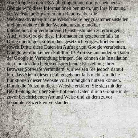
von Google in den USA übertragen und dort gespeichert.
Google wird diese Informationen benutzen, um Ihre Nutzung
der Website auszuwerten, um Reports über die
Websiteaktivitäten für die Websitebetreiber zusammenzustellen
und um weitere mit der Websitenutzung und der
Internetnutzung verbundene Dienstleistungen zu erbringen.
Auch wird Google diese Informationen gegebenenfalls an
Dritte übertragen, sofern dies gesetzlich vorgeschrieben oder
soweit Dritte diese Daten im Auftrag von Google verarbeiten.
Google wird in keinem Fall Ihre IP-Adresse mit anderen Daten
der Google in Verbindung bringen. Sie können die Installation
der Cookies durch eine entsprechende Einstellung Ihrer
Browser Software verhindern; wir weisen Sie jedoch darauf
hin, dass Sie in diesem Fall gegebenenfalls nicht sämtliche
Funktionen dieser Website voll umfänglich nutzen können.
Durch die Nutzung dieser Website erklären Sie sich mit der
Bearbeitung der über Sie erhobenen Daten durch Google in der
zuvor beschriebenen Art und Weise und zu dem zuvor
benannten Zweck einverstanden.