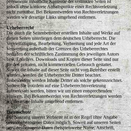
permanente inhaltliche Kontrolle der verlinkten Seiten ist
jedoch ohne konkrete Anhaltspunkte einer Rechtsverletzung
nicht zumutbar. Bei Bekanntwerden von Rechtsverletzungen
werden wir derartige Links umgehend entfernen.
Urheberrecht
Die durch die Seitenbetreiber erstellten Inhalte und Werke auf
diesen Seiten unterliegen dem deutschen Urheberrecht. Die
Vervielfältigung, Bearbeitung, Verbreitung und jede Art der
Verwertung außerhalb der Grenzen des Urheberrechtes
bedürfen der schriftlichen Zustimmung des jeweiligen Autors
bzw. Erstellers. Downloads und Kopien dieser Seite sind nur
für den privaten, nicht kommerziellen Gebrauch gestattet.
Soweit die Inhalte auf dieser Seite nicht vom Betreiber erstellt
wurden, werden die Urheberrechte Dritter beachtet.
Insbesondere werden Inhalte Dritter als solche gekennzeichnet.
Sollten Sie trotzdem auf eine Urheberrechtsverletzung
aufmerksam werden, bitten wir um einen entsprechenden
Hinweis. Bei Bekanntwerden von Rechtsverletzungen werden
wir derartige Inhalte umgehend entfernen.
Datenschutz
Die Nutzung unserer Webseite ist in der Regel ohne Angabe
personenbezogener Daten möglich. Soweit auf unseren Seiten
personenbezogene Daten (beispielsweise Name, Anschrift,