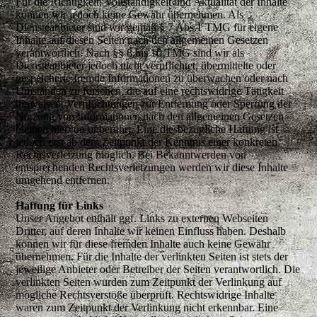
Für die Richtigkeit, Vollständigkeit und Aktualität der Inhalte
können wir jedoch keine Gewähr übernehmen. Als
Diensteanbieter sind wir gemäß § 7 Abs.1 TMG für eigene
Inhalte auf diesen Seiten nach den allgemeinen Gesetzen
verantwortlich. Nach §§ 8 bis 10 TMG sind wir als
Diensteanbieter jedoch nicht verpflichtet, übermittelte oder
gespeicherte fremde Informationen zu überwachen oder nach
Umständen zu forschen, die auf eine rechtswidrige Tätigkeit
hinweisen. Verpflichtungen zur Entfernung oder Sperrung der
Nutzung von Informationen nach den allgemeinen Gesetzen
bleiben hiervon unberührt. Eine diesbezügliche Haftung ist
jedoch erst ab dem Zeitpunkt der Kenntnis einer konkreten
Rechtsverletzung möglich. Bei Bekanntwerden von
entsprechenden Rechtsverletzungen werden wir diese Inhalte
umgehend entfernen.
Haftung für Links
Unser Angebot enthält ggf. Links zu externen Webseiten
Dritter, auf deren Inhalte wir keinen Einfluss haben. Deshalb
können wir für diese fremden Inhalte auch keine Gewähr
übernehmen. Für die Inhalte der verlinkten Seiten ist stets der
jeweilige Anbieter oder Betreiber der Seiten verantwortlich. Die
verlinkten Seiten wurden zum Zeitpunkt der Verlinkung auf
mögliche Rechtsverstöße überprüft. Rechtswidrige Inhalte
waren zum Zeitpunkt der Verlinkung nicht erkennbar. Eine